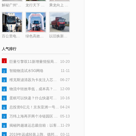
解秘广州“钻石型”顶层物流网络的最后一块拼图——广州东部公铁联运枢纽
龙行天下 以客为先丨龙擎动力爆单130台！助力钢铁物流提质增效
乘龙向上 共赴星海，乘龙跑团2025柳州马拉松激情开跑
百公里电耗低至31度，乘龙L2V新能源轻卡助卡友钱程似锦
绿色高效双驱动！德铁信可在华部署首批醇氢重卡
以旧换新至高补贴17万！乘龙H7纯电自卸换购正当时
人气排行
1
巨量引擎双11新增量情报局｜以「货」为核，多效并举让新品打爆更高效
10-20
智能物流试水5G网络
11-11
2
维克斯滤清器为卡友注入芯力量，爱心大派送全国盛启
06-27
3
物流中转效率低，成本高？跨越速运以科技赋能，助力产业升级
12-09
4
蛋糕可以快递？什么快递可以寄蛋糕？
10-16
5
总投资6亿元！京东亚洲一号鹤壁浚县物流园基建已完成50％
04-24
6
万纬上海再开两个冷链园区 守护舌尖上的食品安全
05-13
7
揭秘跨越速运总裁信箱：以客户为中心，五年收信6万封
11-29
8
2019年远成轻装上阵、德邦进军大件、安能要“活下去”
03-11
9