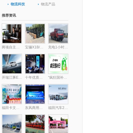
物流科技
物流产品
推荐资讯
两项自主核心技术破局行业痛点 包静引领跨境供应链数字化升级,库存周转效率提升30%
宝骊X1B/X3B批量交付，驱动“中国镁都”物料搬运绿色跃迁
充电1小时畅行300公里，乘龙H7纯电自卸破解里程焦虑
开瑞江豚E5/E7客运版上市，全面升级带来乘用级体验
十年优质乳工程，24小时鲜牛乳以鲜活“质”敬时代
“疯狂国补日”四五月加码再变身？上抖音享国补的背后，耐消行业商家机会来了
福田卡文乐福中山上市，智慧绿流打通珠三角新格局
东风商用车携龙擎3.0动力链强势亮相2025化工物流安全环保发展论坛
福田汽车2025年一季度新能源销量同比大增174.2%，持续领跑新能源市场