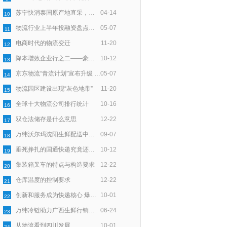
苏宁快消泰国原产地直采，智慧物流助力72小时速达
04-14
10
物流行业上半年投融资盘点：100亿资金一半入零担，一半向技术
05-07
11
电商时代的物流变迁
11-20
12
降本增效企业行之二——豪狼物流：服务细节上用“新”深耕
10-12
13
京东物流“青流计划”宣布升级 聚焦末端回收再利用
05-07
14
物流园区建设出现“灰色地带”
11-20
15
全球十大物流公司排行统计
10-16
16
双仓法储存是什么意思
12-22
17
万纬沃尔玛沈阳生鲜配送中心正式开仓
09-07
18
垂死挣扎的国通快递究竟还能撑多久？
10-12
19
集装箱叉车的特点与构造要求
12-22
20
仓库温度的控制要求
12-22
21
创新和服务成为快递核心 爆发式增长带来时代契机
10-01
22
万纬冷链助力广西生鲜行销全国
06-24
23
从物流看到四川发展
10-01
24