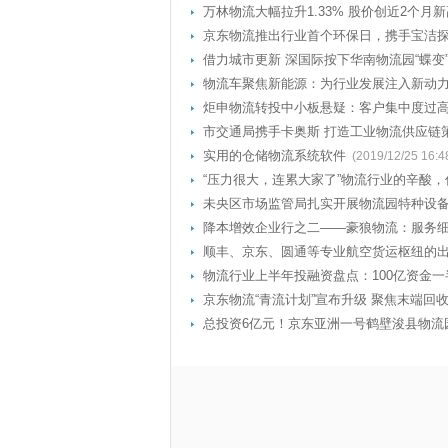
万林物流大幅拉升1.33% 股价创近2个月新
京东物流推出行业首个环保日，携手宝洁
借力城市更新 深国际按下华南物流园“蝶变
物流车聚焦新能源：为行业发展注入新动
炬申物流转投中小板悬疑：客户集中度过
市交通局携手卡奥斯 打造工业物流供应链
实用的仓储物流系统软件
(2019/12/25 16:4
“压力很大，连累大家了”物流行业的辛酸
未央区市场监管局扎实开展物流园特种设
降本增效企业行之二——豪狼物流：服务细
顺丰、京东、圆通等专业航空货运枢纽的
物流行业上半年投融资盘点：100亿资金
京东物流“青流计划”宣布升级 聚焦末端回
总投资6亿元！京东亚洲一号鹤壁浚县物流