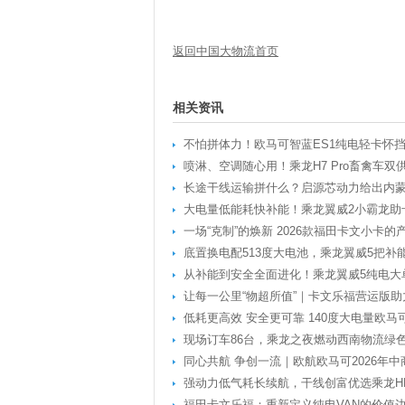
返回中国大物流首页
相关资讯
不怕拼体力！欧马可智蓝ES1纯电轻卡怀
喷淋、空调随心用！乘龙H7 Pro畜禽车双
长途干线运输拼什么？启源芯动力给出内
大电量低能耗快补能！乘龙翼威2小霸龙助
一场“克制”的焕新 2026款福田卡文小卡
底置换电配513度大电池，乘龙翼威5把补
从补能到安全全面进化！乘龙翼威5纯电大
让每一公里“物超所值”｜卡文乐福营运版
低耗更高效 安全更可靠 140度大电量欧马
现场订车86台，乘龙之夜燃动西南物流绿
同心共航 争创一流｜欧航欧马可2026年
强动力低气耗长续航，干线创富优选乘龙HK
福田卡文乐福：重新定义纯电VAN的价值