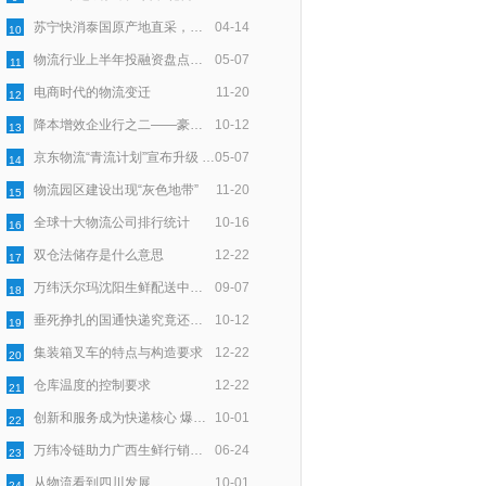
苏宁快消泰国原产地直采，智慧物流助力72小时速达
04-14
10
物流行业上半年投融资盘点：100亿资金一半入零担，一半向技术
05-07
11
电商时代的物流变迁
11-20
12
降本增效企业行之二——豪狼物流：服务细节上用“新”深耕
10-12
13
京东物流“青流计划”宣布升级 聚焦末端回收再利用
05-07
14
物流园区建设出现“灰色地带”
11-20
15
全球十大物流公司排行统计
10-16
16
双仓法储存是什么意思
12-22
17
万纬沃尔玛沈阳生鲜配送中心正式开仓
09-07
18
垂死挣扎的国通快递究竟还能撑多久？
10-12
19
集装箱叉车的特点与构造要求
12-22
20
仓库温度的控制要求
12-22
21
创新和服务成为快递核心 爆发式增长带来时代契机
10-01
22
万纬冷链助力广西生鲜行销全国
06-24
23
从物流看到四川发展
10-01
24