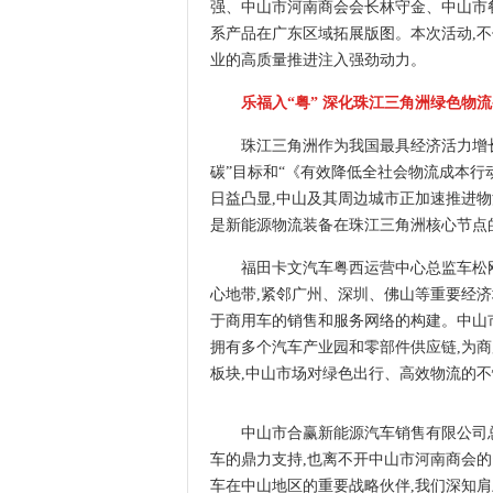
强、中山市河南商会会长林守金、中山市
系产品在广东区域拓展版图。本次活动,
业的高质量推进注入强劲动力。
乐福入“粤” 深化珠江三角洲绿色物
珠江三角洲作为我国最具经济活力增
碳”目标和“《有效降低全社会物流成本行
日益凸显,中山及其周边城市正加速推进物
是新能源物流装备在珠江三角洲核心节点
福田卡文汽车粤西运营中心总监车松
心地带,紧邻广州、深圳、佛山等重要经济
于商用车的销售和服务网络的构建。中山市
拥有多个汽车产业园和零部件供应链,为
板块,中山市场对绿色出行、高效物流的不
中山市合赢新能源汽车销售有限公司总
车的鼎力支持,也离不开中山市河南商会
车在中山地区的重要战略伙伴,我们深知