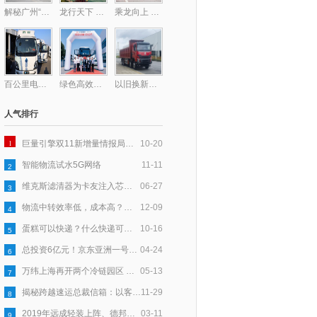
解秘广州“钻石型”顶层物流网络的最后一块拼图——广州东部公铁联运枢纽
龙行天下 以客为先丨龙擎动力爆单130台！助力钢铁物流提质增效
乘龙向上 共赴星海，乘龙跑团2025柳州马拉松激情开跑
百公里电耗低至31度，乘龙L2V新能源轻卡助卡友钱程似锦
绿色高效双驱动！德铁信可在华部署首批醇氢重卡
以旧换新至高补贴17万！乘龙H7纯电自卸换购正当时
人气排行
1
巨量引擎双11新增量情报局｜以「货」为核，多效并举让新品打爆更高效
10-20
智能物流试水5G网络
11-11
2
维克斯滤清器为卡友注入芯力量，爱心大派送全国盛启
06-27
3
物流中转效率低，成本高？跨越速运以科技赋能，助力产业升级
12-09
4
蛋糕可以快递？什么快递可以寄蛋糕？
10-16
5
总投资6亿元！京东亚洲一号鹤壁浚县物流园基建已完成50％
04-24
6
万纬上海再开两个冷链园区 守护舌尖上的食品安全
05-13
7
揭秘跨越速运总裁信箱：以客户为中心，五年收信6万封
11-29
8
2019年远成轻装上阵、德邦进军大件、安能要“活下去”
03-11
9