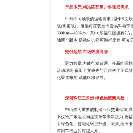
产品多元,精准匹配用户多场景需求
针对不同场景的运输需求,福田卡文乐
版(明窗版)。电池可搭载福田爱易科与宁德
300Km—460Km。其中,乐福乐版拥有
轴两个版本,搭载6/7/9座可翻折座椅,
交付起航 市场热度高涨
聚力共赢,方能行稳致远。在新能源
活动现场,福田卡文率先与合作伙伴正式签
化渠道布局,赋能区域发展。
深耕珠江三角洲 绿色物流新风貌
中山作为重要的制造业和交通枢纽,
不仅给广东地区物流变革带来新活力,更辐
向绿色化、智能化转型升级。未来,福田卡
商用车行业的辉煌未来。