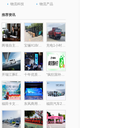
物流科技
物流产品
推荐资讯
两项自主核心技术破局行业痛点 包静引领跨境供应链数字化升级,库存周转效率提升30%
宝骊X1B/X3B批量交付，驱动“中国镁都”物料搬运绿色跃迁
充电1小时畅行300公里，乘龙H7纯电自卸破解里程焦虑
开瑞江豚E5/E7客运版上市，全面升级带来乘用级体验
十年优质乳工程，24小时鲜牛乳以鲜活“质”敬时代
“疯狂国补日”四五月加码再变身？上抖音享国补的背后，耐消行业商家机会来了
福田卡文乐福中山上市，智慧绿流打通珠三角新格局
东风商用车携龙擎3.0动力链强势亮相2025化工物流安全环保发展论坛
福田汽车2025年一季度新能源销量同比大增174.2%，持续领跑新能源市场