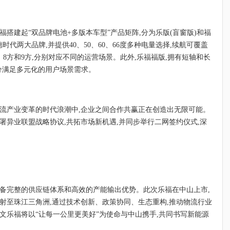
福搭建起“双品牌电池+多版本车型”产品矩阵,分为乐版(盲窗版)和福
时代两大品牌,并提供40、50、60、66度多种电量选择,续航可覆盖
7方、8方和9方,分别对应不同的运营场景。此外,乐福福版,拥有短轴和长
可充分满足多元化的用户场景需求。
物流产业变革的时代浪潮中,企业之间合作共赢正在创造出无限可能。
署异业联盟战略协议,共拓市场新机遇,并同步举行二网签约仪式,深
具备完整的供应链体系和高效的产能输出优势。此次乐福在中山上市,
射至珠江三角洲,通过技术创新、政策协同、生态重构,推动物流行业
文乐福将以“让每一公里更美好”为使命与中山携手,共同书写新能源