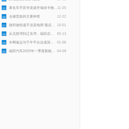
著名车手苏华龙谈开瑞绿卡物流与安全
11-20
25
仓储货架的主要种类
12-22
26
德邦做快递不涉及电商“最后一公里”配送
10-01
27
从北部湾到辽东湾，福田启明星以用户口碑点亮绿色物流新程
05-13
28
丰网速运与千牛平台达成深度合作，为淘宝天猫商家提供稳定物流服务
01-06
29
福田汽车2025年一季度新能源销量同比大增174.2%，持续领跑新能源市场
04-09
30