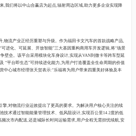
来,我们将以中山合赢店为起点,辐射周边区域,助力更多企业实现降
升,物流产业正经历重塑与升级。作为福田卡文汽车的首款战略产品,
“可进化、可延展、开放智能”三大基因重构商用车开发逻辑,将“场景
争壁垒。该平台采用模块化车身设计,实现从VAN到微卡等跨车型延
及 “平台即生态”可持续进化能力,为用户打造覆盖全生命周期的价值
营中心城市经理张天贺表示:“乐福将为用户带来四重美好体验及丰
引擎,对物流行业运效提出了更高的要求。为解决用户核心关注的续
池技术通过智能能量管理技术、低风阻设计,实现百公里14.2度的低
高频次市内配送,还是城际长时间运输需求,用户全程无需担忧续航,安