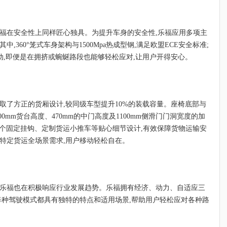
乐福在安全性上同样匠心独具。为提升车身的安全性,乐福应用多项主
,360°笼式车身架构与1500Mpa热成型钢,满足欧盟ECE安全标准;
制动,即便是在拥挤或蜿蜒路段也能够轻松应对,让用户开得安心。
取了方正的货厢设计,较同级车型提升10%的装载容量。座椅底部与
00mm货台高度、470mm的中门高度及1100mm侧滑门门洞宽度的加
;8个固定挂钩、定制货运小推车等贴心细节设计,有效保障货物运输安
特定货运全场景需求,用户移动轻松自在。
文乐福也在积极响应行业发展趋势。乐福拥有经济、动力、自适应三
,每种驾驶模式都具有独特的特点和适用场景,帮助用户轻松应对各种路