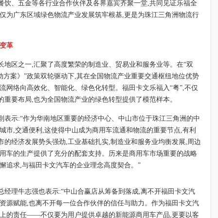
餐饮、五金等各行业合作伙伴及各界嘉宾齐聚一堂,共同见证乐福全
不仅为广东区域绿色物流产业发展筑牢根基,更是为珠江三角洲物流行
流变革
长地区之一,汇聚了高度繁荣的制造业、贸易业和服务业等。在“双
动方案》”政策双轮驱动下,其在全国物流产业重要交通枢纽地位优势
流网络向高效化、智能化、绿色化转型。福田卡文乐福入“粤”,不仅
的重要布局,也为全国物流产业的绿色转型提供了模范样本。
刚表示:“作为华南地区重要的经济中心、中山市位于珠江三角洲的中
城市,交通便利,这使得中山成为商用车流通和物流的重要节点,有利
的经济发展势头强劲,工业基础扎实,制造业和服务业均衡发展,周边
商用车的生产提供了充分的配套支持。历来是商用车市场重要的战略
懈追求,与福田卡文汽车的企业理念高度契合。”
经理牛志强也表示:“中山合赢店从筹备到落成,离不开福田卡文汽
的资源赋能,也离不开每一位合作伙伴的信任与助力。作为福田卡文汽
肩上的责任——不仅要为用户提供卓越的新能源商用车产品,更要以客