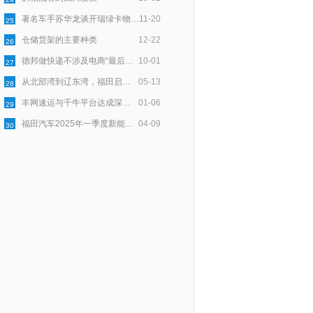
著名车手苏华龙谈开瑞绿卡物流与安全
11-20
25
仓储货架的主要种类
12-22
26
德邦做快递不涉及电商“最后一公里”配送
10-01
27
从北部湾到辽东湾，福田启明星以用户口碑点亮绿色物流新程
05-13
28
丰网速运与千牛平台达成深度合作，为淘宝天猫商家提供稳定物流服务
01-06
29
福田汽车2025年一季度新能源销量同比大增174.2%，持续领跑新能源市场
04-09
30