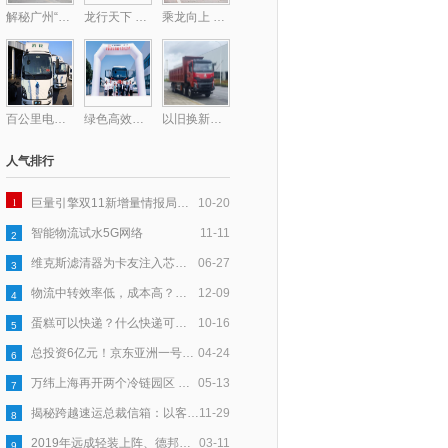
解秘广州“钻石型”顶层物流网络的最后一块拼图——广州东部公铁联运枢纽
龙行天下 以客为先丨龙擎动力爆单130台！助力钢铁物流提质增效
乘龙向上 共赴星海，乘龙跑团2025柳州马拉松激情开跑
百公里电耗低至31度，乘龙L2V新能源轻卡助卡友钱程似锦
绿色高效双驱动！德铁信可在华部署首批醇氢重卡
以旧换新至高补贴17万！乘龙H7纯电自卸换购正当时
人气排行
1
巨量引擎双11新增量情报局｜以「货」为核，多效并举让新品打爆更高效
10-20
智能物流试水5G网络
11-11
2
维克斯滤清器为卡友注入芯力量，爱心大派送全国盛启
06-27
3
物流中转效率低，成本高？跨越速运以科技赋能，助力产业升级
12-09
4
蛋糕可以快递？什么快递可以寄蛋糕？
10-16
5
总投资6亿元！京东亚洲一号鹤壁浚县物流园基建已完成50％
04-24
6
万纬上海再开两个冷链园区 守护舌尖上的食品安全
05-13
7
揭秘跨越速运总裁信箱：以客户为中心，五年收信6万封
11-29
8
2019年远成轻装上阵、德邦进军大件、安能要“活下去”
03-11
9