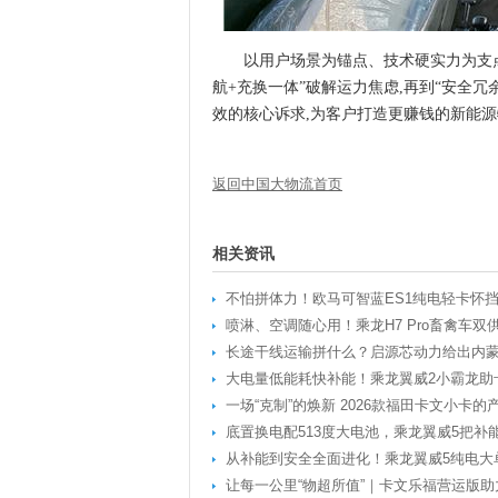
以用户场景为锚点、技术硬实力为支点
航+充换一体”破解运力焦虑,再到“安全
效的核心诉求,为客户打造更赚钱的新能
返回中国大物流首页
相关资讯
不怕拼体力！欧马可智蓝ES1纯电轻卡怀
喷淋、空调随心用！乘龙H7 Pro畜禽车双
长途干线运输拼什么？启源芯动力给出内
大电量低能耗快补能！乘龙翼威2小霸龙助
一场“克制”的焕新 2026款福田卡文小卡
底置换电配513度大电池，乘龙翼威5把补
从补能到安全全面进化！乘龙翼威5纯电大
让每一公里“物超所值”｜卡文乐福营运版