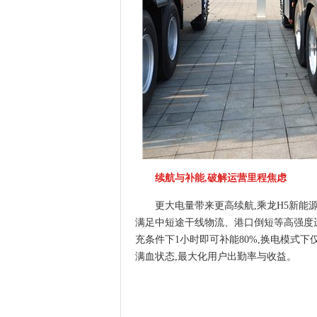
续航与补能,破解运营里程焦虑
更大电量带来更高续航,乘龙H5新能源
满足中短途干线物流、港口倒短等高强度
充条件下1小时即可补能80%,换电模式下
满血状态,最大化用户出勤率与收益。