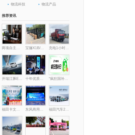
物流科技
物流产品
推荐资讯
两项自主核心技术破局行业痛点 包静引领跨境供应链数字化升级,库存周转效率提升30%
宝骊X1B/X3B批量交付，驱动“中国镁都”物料搬运绿色跃迁
充电1小时畅行300公里，乘龙H7纯电自卸破解里程焦虑
开瑞江豚E5/E7客运版上市，全面升级带来乘用级体验
十年优质乳工程，24小时鲜牛乳以鲜活“质”敬时代
“疯狂国补日”四五月加码再变身？上抖音享国补的背后，耐消行业商家机会来了
福田卡文乐福中山上市，智慧绿流打通珠三角新格局
东风商用车携龙擎3.0动力链强势亮相2025化工物流安全环保发展论坛
福田汽车2025年一季度新能源销量同比大增174.2%，持续领跑新能源市场