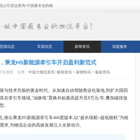
流公司货运查询-中国最专业的物
货源信息
车源信息
新闻资讯
加盟服务
耗，乘龙H5新能源牵引车开启盈利新范式
17次浏览
分类：
中国大物流首页
>
新闻资讯
>
新闻快讯
>
最新资讯
来政策与技术共振的黄金时代。从加速自动驾驶商业化落地,到扩大国四
在牵引车领域,“油换电”置换补贴最高提升至8万元/车,叠加碳排放
型。
推出乘龙H5新能源牵引车466度版本,以“超长续航+超低能耗”为核
需求,为物流企业的高效发展注入全新动力。