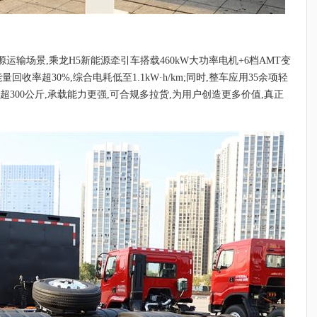
输场景,乘龙H5新能源牵引车搭载460kW大功率电机+6档AMT变
收率超30%,综合电耗低至1.1kW·h/km;同时,整车应用35余项轻
重超300公斤,承载能力更强,可合规多拉货,为用户创造更多价值,真正