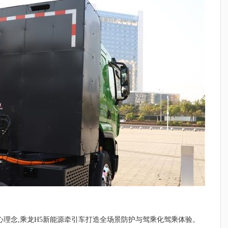
心理念,乘龙H5新能源牵引车打造全场景防护与驾乘化驾乘体验。