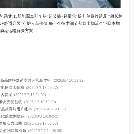
,乘龙H5新能源牵引车从“超节能+轻量化”提升单趟收益,到“超长续
冗余+舒适升级”守护人车价值,每一个技术细节都直击物流企业降本增
源物流运输解决方案。
挡新品解锁舒适高效运营新体验
(2026/8/7 16:13:32)
供电恒温太豪横
(2026/8/7 13:09:57)
蒙古答案
(2026/8/6 13:24:02)
卡友安稳创收
(2026/8/5 10:59:00)
的产品诚意与用户账本
(2026/8/4 16:41:30)
能续航做到极致
(2026/8/3 16:36:52)
单桥实力出圈
(2026/7/28 17:02:07)
助力盈利口碑双赢
(2026/7/27 14:58:56)