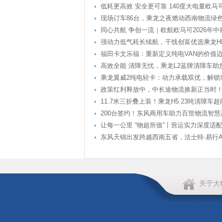
低耗更高效 安全更可靠 140度大电量欧马
现场订车86台，乘龙之夜燃动西南物流绿
同心共航 争创一流｜欧航欧马可2026年
强动力低气耗长续航，干线创富优选乘龙HK
福田卡文乐福：重新定义纯电VAN的价值
高效全能 清障无忧，乘龙L2蓝牌清障车助
乘龙翼威2纯电轻卡：动力承载双优，解锁
政策红利释放中，中长途物流换新正当时
11.7米三折叠上装！乘龙H5 23吨清障车超
200台签约！东风商用车助力百世物流智慧
让每一公里 “物超所值”丨营运实力深度适
东风天锦出发跨越西南五省，法士特·易行
关于大