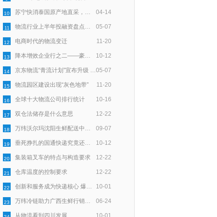
苏宁快消泰国原产地直采，智慧物流助力72小时速达
04-14
10
物流行业上半年投融资盘点：100亿资金一半入零担，一半向技术
05-07
11
电商时代的物流变迁
11-20
12
降本增效企业行之二——豪狼物流：服务细节上用“新”深耕
10-12
13
京东物流“青流计划”宣布升级 聚焦末端回收再利用
05-07
14
物流园区建设出现“灰色地带”
11-20
15
全球十大物流公司排行统计
10-16
16
双仓法储存是什么意思
12-22
17
万纬沃尔玛沈阳生鲜配送中心正式开仓
09-07
18
垂死挣扎的国通快递究竟还能撑多久？
10-12
19
集装箱叉车的特点与构造要求
12-22
20
仓库温度的控制要求
12-22
21
创新和服务成为快递核心 爆发式增长带来时代契机
10-01
22
万纬冷链助力广西生鲜行销全国
06-24
23
从物流看到四川发展
10-01
24