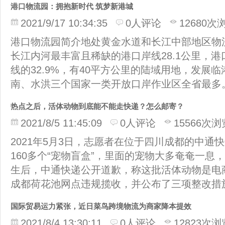
港口物流园：拥抱新时代 筑梦新港城
2021/9/17 10:34:35
0人评论
12680次
港口物流园简介地处黄金水道和长江中部地区物流
长江内河最丰富且稀缺的港口岸线28.1公里，
线的32.9%，有40平方公里的陆域用地，发展
南、水洪三个国家一类开放口岸作业区全省最多。
热点之后，活体动物到底能不能走快递？怎么邮寄？
2021/8/5 11:45:09
0人评论
15566次浏
2021年5月3日，志愿者在位于四川成都的中通
160多个“宠物盲盒”，里面的宠物大多奄奄一息
生后，中通快递公开道歉，称这批活体动物是电
成都荷花池网点违规揽收，并公布了三项整改措
国际贸易运力紧张，近日菜鸟跨境物流为商家降本提效
2021/8/4 13:30:11
0人评论
12823次浏