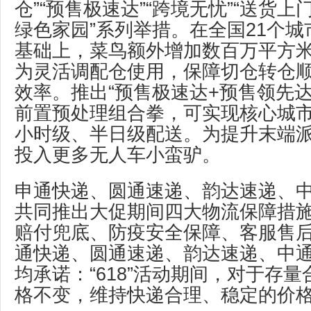
仓”“预售极速达”“跨境无忧”“送货上门
绿色家园”系列举措。在全国21个
基础上，菜鸟额外增加数百万平方
为灵活调配仓使用，保障切仓转仓
效率。推出“预售极速达+预售领先达
前置预处理组合拳，可实现核心城
小时级、半日级配送。为提升末端
投入更多无人车小蛮驴。
申通快递、圆通速递、韵达速递、
共同推出大促期间四大物流保障措
赔付兜底、防疫安全保障、客服售
通快递、圆通速递、韵达速递、中
均承诺：“618”活动期间，对于存
格不变，维持快递合理、稳定的价