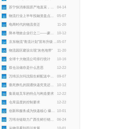
苏宁快消泰国原产地直采，智慧物流助力72小时速达
04-14
10
物流行业上半年投融资盘点：100亿资金一半入零担，一半向技术
05-07
11
电商时代的物流变迁
11-20
12
降本增效企业行之二——豪狼物流：服务细节上用“新”深耕
10-12
13
京东物流“青流计划”宣布升级 聚焦末端回收再利用
05-07
14
物流园区建设出现“灰色地带”
11-20
15
全球十大物流公司排行统计
10-16
16
双仓法储存是什么意思
12-22
17
万纬沃尔玛沈阳生鲜配送中心正式开仓
09-07
18
垂死挣扎的国通快递究竟还能撑多久？
10-12
19
集装箱叉车的特点与构造要求
12-22
20
仓库温度的控制要求
12-22
21
创新和服务成为快递核心 爆发式增长带来时代契机
10-01
22
万纬冷链助力广西生鲜行销全国
06-24
23
从物流看到四川发展
10-01
24