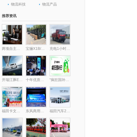
物流科技
物流产品
推荐资讯
两项自主核心技术破局行业痛点 包静引领跨境供应链数字化升级,库存周转效率提升30%
宝骊X1B/X3B批量交付，驱动“中国镁都”物料搬运绿色跃迁
充电1小时畅行300公里，乘龙H7纯电自卸破解里程焦虑
开瑞江豚E5/E7客运版上市，全面升级带来乘用级体验
十年优质乳工程，24小时鲜牛乳以鲜活“质”敬时代
“疯狂国补日”四五月加码再变身？上抖音享国补的背后，耐消行业商家机会来了
福田卡文乐福中山上市，智慧绿流打通珠三角新格局
东风商用车携龙擎3.0动力链强势亮相2025化工物流安全环保发展论坛
福田汽车2025年一季度新能源销量同比大增174.2%，持续领跑新能源市场