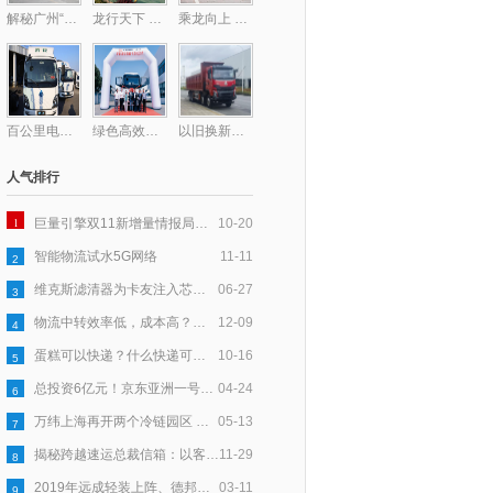
解秘广州“钻石型”顶层物流网络的最后一块拼图——广州东部公铁联运枢纽
龙行天下 以客为先丨龙擎动力爆单130台！助力钢铁物流提质增效
乘龙向上 共赴星海，乘龙跑团2025柳州马拉松激情开跑
百公里电耗低至31度，乘龙L2V新能源轻卡助卡友钱程似锦
绿色高效双驱动！德铁信可在华部署首批醇氢重卡
以旧换新至高补贴17万！乘龙H7纯电自卸换购正当时
人气排行
1
巨量引擎双11新增量情报局｜以「货」为核，多效并举让新品打爆更高效
10-20
智能物流试水5G网络
11-11
2
维克斯滤清器为卡友注入芯力量，爱心大派送全国盛启
06-27
3
物流中转效率低，成本高？跨越速运以科技赋能，助力产业升级
12-09
4
蛋糕可以快递？什么快递可以寄蛋糕？
10-16
5
总投资6亿元！京东亚洲一号鹤壁浚县物流园基建已完成50％
04-24
6
万纬上海再开两个冷链园区 守护舌尖上的食品安全
05-13
7
揭秘跨越速运总裁信箱：以客户为中心，五年收信6万封
11-29
8
2019年远成轻装上阵、德邦进军大件、安能要“活下去”
03-11
9