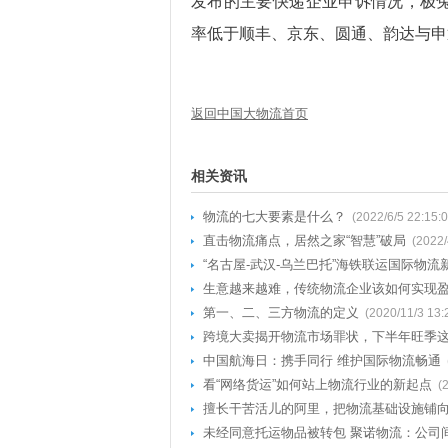
发布的主要快递企业申诉情况，极兔申
率低于顺丰、京东、圆通、韵达与申
返回中国大物流首页
相关资讯
物流的七大要素是什么？
(2022/6/5 22:15:0
直击物流痛点，居然之家“智慧”破局
(2022/
“名古屋-武汉-乌兰巴托”海铁联运国际物流
生意越来越难，传统物流企业该如何实现
第一、二、三方物流的定义
(2020/11/3 13:
跨境大卖揭开物流市场罪状，下半年旺季
中国航海日：携手同行 维护国际物流畅通
看“网络货运”如何站上物流行业的新起点
(
擅长干苦活儿的阿里，把物流基础设施铺
未经同意托运物品被转包 聚诺物流：公司