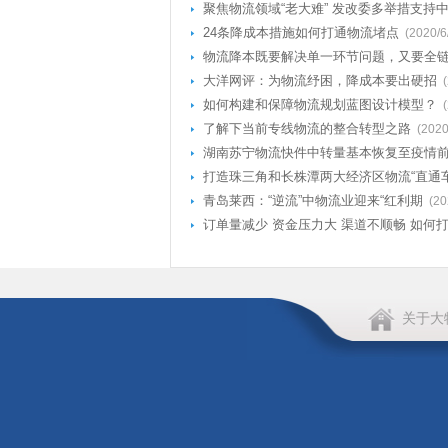
聚焦物流领域“老大难” 发改委多举措支持
24条降成本措施如何打通物流堵点
(2020/6
物流降本既要解决单一环节问题，又要全
大洋网评：为物流纾困，降成本要出硬招
如何构建和保障物流规划蓝图设计模型？
了解下当前专线物流的整合转型之路
(2020
湖南苏宁物流快件中转量基本恢复至疫情
打造珠三角和长株潭两大经济区物流“直通车
青岛莱西：“逆流”中物流业迎来“红利期
(20
订单量减少 资金压力大 渠道不顺畅 如何打
关于大