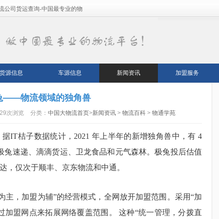
流公司货运查询-中国最专业的物
货源信息
车源信息
新闻资讯
加盟服务
兔——物流领域的独角兽
829次浏览
分类：
中国大物流首页
>
新闻资讯
>
物流百科
>
物通学苑
IT桔子数据统计，2021 年上半年的新增独角兽中，有 4
别是极兔速递、滴滴货运、卫龙食品和元气森林。极兔投后估值
韵达，仅次于顺丰、京东物流和中通。
“自营为主，加盟为辅”的经营模式，全网放开加盟范围。采用“加
过加盟网点来拓展网络覆盖范围。 这种“统一管理，分拨直