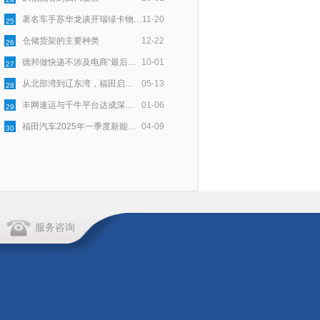
著名车手苏华龙谈开瑞绿卡物流与安全
11-20
25
仓储货架的主要种类
12-22
26
德邦做快递不涉及电商“最后一公里”配送
10-01
27
从北部湾到辽东湾，福田启明星以用户口碑点亮绿色物流新程
05-13
28
丰网速运与千牛平台达成深度合作，为淘宝天猫商家提供稳定物流服务
01-06
29
福田汽车2025年一季度新能源销量同比大增174.2%，持续领跑新能源市场
04-09
30
服务咨询