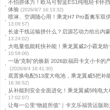
不怕拼体力！欧马可智蓝ES1纯电轻卡怀
体验
(2026/8/7 16:13:32)
喷淋、空调随心用！乘龙H7 Pro畜禽车双
13:09:57)
长途干线运输拼什么？启源芯动力给出内
13:24:02)
大电量低能耗快补能！乘龙翼威2小霸龙助
10:59:00)
一场“克制”的焕新 2026款福田卡文小卡
(2026/8/4 16:41:30)
底置换电配513度大电池，乘龙翼威5把补
16:36:52)
从补能到安全全面进化！乘龙翼威5纯电大
17:02:07)
让每一公里“物超所值”｜卡文乐福营运版