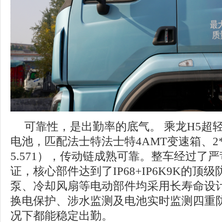
可靠性，是出勤率的底气。 乘龙H5超轻
电池，匹配法士特法士特4AMT变速箱、2*
5.571），传动链成熟可靠。整车经过了
证，核心部件达到了IP68+IP6K9K的
泵、冷却风扇等电动部件均采用长寿命设计
换电保护、涉水监测及电池实时监测四重
况下都能稳定出勤。