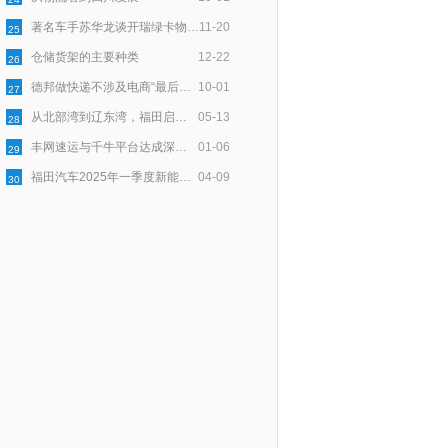
著名车手苏华龙谈开瑞绿卡物流与安全
11-20
25
仓储货架的主要种类
12-22
26
德邦做快递不涉及电商“最后一公里”配送
10-01
27
从北部湾到辽东湾，福田启明星以用户口碑点亮绿色物流新程
05-13
28
丰网速运与千牛平台达成深度合作，为淘宝天猫商家提供稳定物流服务
01-06
29
福田汽车2025年一季度新能源销量同比大增174.2%，持续领跑新能源市场
04-09
30