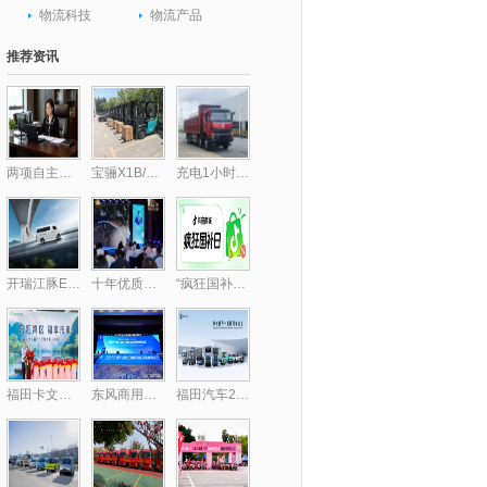
物流科技
物流产品
推荐资讯
两项自主核心技术破局行业痛点 包静引领跨境供应链数字化升级,库存周转效率提升30%
宝骊X1B/X3B批量交付，驱动“中国镁都”物料搬运绿色跃迁
充电1小时畅行300公里，乘龙H7纯电自卸破解里程焦虑
开瑞江豚E5/E7客运版上市，全面升级带来乘用级体验
十年优质乳工程，24小时鲜牛乳以鲜活“质”敬时代
“疯狂国补日”四五月加码再变身？上抖音享国补的背后，耐消行业商家机会来了
福田卡文乐福中山上市，智慧绿流打通珠三角新格局
东风商用车携龙擎3.0动力链强势亮相2025化工物流安全环保发展论坛
福田汽车2025年一季度新能源销量同比大增174.2%，持续领跑新能源市场