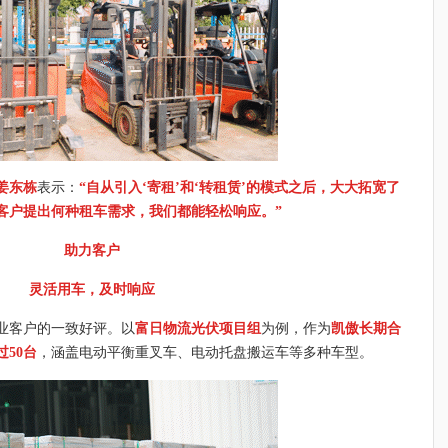
姜东栋
表示：
“自从引入‘寄租’和‘转租赁’的模式之后，大大拓宽了
客户提出何种租车需求，我们都能轻松响应。”
助力客户
灵活
用车
，及时响应
业客户的一致好评。以
富日物流光伏项目组
为例，作为
凯傲长期合
50台
，涵盖电动平衡重叉车、电动托盘搬运车等多种车型。