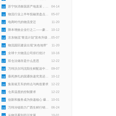
苏宁快消泰国原产地直采，智慧物流助力72小时速达
04-14
10
物流行业上半年投融资盘点：100亿资金一半入零担，一半向技术
05-07
11
电商时代的物流变迁
11-20
12
降本增效企业行之二——豪狼物流：服务细节上用“新”深耕
10-12
13
京东物流“青流计划”宣布升级 聚焦末端回收再利用
05-07
14
物流园区建设出现“灰色地带”
11-20
15
全球十大物流公司排行统计
10-16
16
双仓法储存是什么意思
12-22
17
万纬沃尔玛沈阳生鲜配送中心正式开仓
09-07
18
垂死挣扎的国通快递究竟还能撑多久？
10-12
19
集装箱叉车的特点与构造要求
12-22
20
仓库温度的控制要求
12-22
21
创新和服务成为快递核心 爆发式增长带来时代契机
10-01
22
万纬冷链助力广西生鲜行销全国
06-24
23
从物流看到四川发展
10-01
24