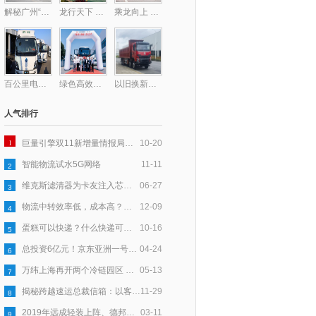
解秘广州“钻石型”顶层物流网络的最后一块拼图——广州东部公铁联运枢纽
龙行天下 以客为先丨龙擎动力爆单130台！助力钢铁物流提质增效
乘龙向上 共赴星海，乘龙跑团2025柳州马拉松激情开跑
百公里电耗低至31度，乘龙L2V新能源轻卡助卡友钱程似锦
绿色高效双驱动！德铁信可在华部署首批醇氢重卡
以旧换新至高补贴17万！乘龙H7纯电自卸换购正当时
人气排行
1
巨量引擎双11新增量情报局｜以「货」为核，多效并举让新品打爆更高效
10-20
智能物流试水5G网络
11-11
2
维克斯滤清器为卡友注入芯力量，爱心大派送全国盛启
06-27
3
物流中转效率低，成本高？跨越速运以科技赋能，助力产业升级
12-09
4
蛋糕可以快递？什么快递可以寄蛋糕？
10-16
5
总投资6亿元！京东亚洲一号鹤壁浚县物流园基建已完成50％
04-24
6
万纬上海再开两个冷链园区 守护舌尖上的食品安全
05-13
7
揭秘跨越速运总裁信箱：以客户为中心，五年收信6万封
11-29
8
2019年远成轻装上阵、德邦进军大件、安能要“活下去”
03-11
9