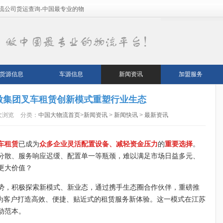
流公司货运查询-中国最专业的物
货源信息
车源信息
新闻资讯
加盟服务
傲集团叉车租赁创新模式重塑行业生态
次浏览
分类：
中国大物流首页
>
新闻资讯
>
新闻快讯
>
最新资讯
车租赁
已成为
众多企业灵活配置设备、减轻资金压力
的
重要选择
。
分散、服务响应迟缓、配置单一等瓶颈，难以满足市场日益多元、
更大价值？
势，积极探索新模式、新业态，通过携手生态圈合作伙伴，重磅推
模式，为客户打造高效、便捷、贴近式的租赁服务新体验。这一模式在江苏
动范本。