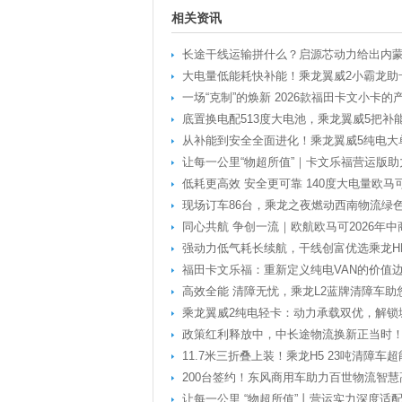
相关资讯
长途干线运输拼什么？启源芯动力给出内
大电量低能耗快补能！乘龙翼威2小霸龙助
一场“克制”的焕新 2026款福田卡文小卡
底置换电配513度大电池，乘龙翼威5把补
从补能到安全全面进化！乘龙翼威5纯电大
让每一公里“物超所值”｜卡文乐福营运版
低耗更高效 安全更可靠 140度大电量欧马
现场订车86台，乘龙之夜燃动西南物流绿
同心共航 争创一流｜欧航欧马可2026年
强动力低气耗长续航，干线创富优选乘龙HK
福田卡文乐福：重新定义纯电VAN的价值
高效全能 清障无忧，乘龙L2蓝牌清障车助
乘龙翼威2纯电轻卡：动力承载双优，解锁
政策红利释放中，中长途物流换新正当时
11.7米三折叠上装！乘龙H5 23吨清障车超
200台签约！东风商用车助力百世物流智慧
让每一公里 “物超所值”丨营运实力深度适