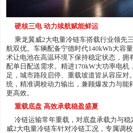
硬核三电 动力续航赋能鲜运
乘龙翼威2大电量冷链车搭载行业领先
航双优。车辆配备宁德时代140kWh大容
术让电池在高温环境下保持稳定状态，拥
配单日配送需求。精进170kW大功率电
足，城市路段启停、重载坡道皆从容应对
统，精准调校动力输出，兼顾爆发力与能
更高效。
重载底盘 高效承载稳盈盛夏
冷链运输常年重载，对底盘承载力与稳
威2大电量冷链车针对冷链工况，专属调校底盘