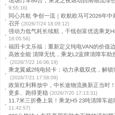
现场订车86台，乘龙之夜燃动西南物流绿
9:55:16)
同心共航 争创一流｜欧航欧马可2026年
召开
(2026/7/24 18:09:12)
强动力低气耗长续航，干线创富优选乘龙HK
18:05:56)
福田卡文乐福：重新定义纯电VAN的价值
高效全能 清障无忧，乘龙L2蓝牌清障车助
(2026/7/22 16:06:19)
乘龙翼威2纯电轻卡：动力承载双优，解锁
(2026/7/21 17:58:09)
政策红利释放中，中长途物流换新正当时
更多、跑得更稳
(2026/7/20 17:13:31)
11.7米三折叠上装！乘龙H5 23吨清障车超
11:42:57)