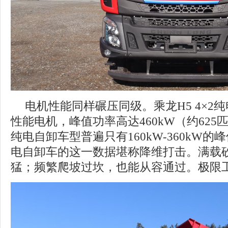
电机性能同样碾压同级。乘龙H5 4×2
性能电机，峰值功率高达460kW（约625
纯电自卸车型普遍只有160kW-360kW的峰
电自卸车的这一数据堪称降维打击。满载
猛；频繁爬坡过坎，也能从容通过。极限