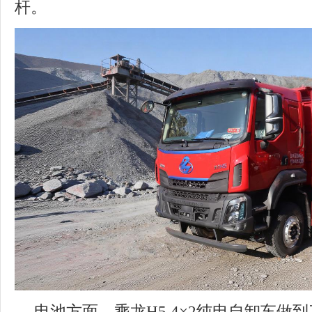
杆。
电池方面，乘龙H5 4×2纯电自卸车做