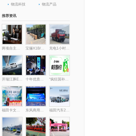
物流科技
物流产品
推荐资讯
两项自主核心技术破局行业痛点 包静引领跨境供应链数字化升级,库存周转效率提升30%
宝骊X1B/X3B批量交付，驱动“中国镁都”物料搬运绿色跃迁
充电1小时畅行300公里，乘龙H7纯电自卸破解里程焦虑
开瑞江豚E5/E7客运版上市，全面升级带来乘用级体验
十年优质乳工程，24小时鲜牛乳以鲜活“质”敬时代
“疯狂国补日”四五月加码再变身？上抖音享国补的背后，耐消行业商家机会来了
福田卡文乐福中山上市，智慧绿流打通珠三角新格局
东风商用车携龙擎3.0动力链强势亮相2025化工物流安全环保发展论坛
福田汽车2025年一季度新能源销量同比大增174.2%，持续领跑新能源市场