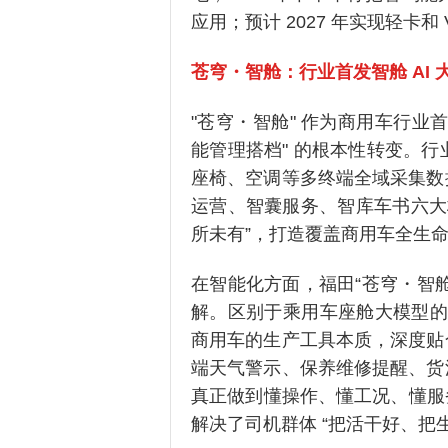
应用；预计 2027 年实现轻卡
苍穹・智舱：行业首发智舱 AI 
"苍穹・智舱" 作为商用车行业首发
能管理搭档" 的根本性转变。行
座椅、空调等多终端全域采集数
运营、智囊服务、智库车书六大
所未有”，打造覆盖商用车全生
在智能化方面，福田“苍穹・智
解。区别于乘用车座舱大模型的
商用车的生产工具本质，深度贴
端天气警示、保养维修提醒、货
真正做到懂操作、懂工况、懂服
解决了司机群体 “把活干好、把