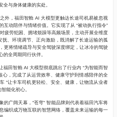
安全与身体健康的实处。
之外，福田智舱 AI 大模型更触达长途司机易被忽视
的互动陪伴与情绪价值。它实现了从 “被动执行指令”
，针对疲劳犯困、拥堵烦躁等高频场景，主动开展全维度
绪安抚、环境调节、正向激励，既消解了长途运输的孤
，更将情绪疏导与安全驾驶深度绑定，让冰冷的驾驶
心的全周期同行伙伴。
让福田智舱 AI 大模型彻底跳出了行业内 “为智能而智
为核心，完成了从运营效率、健康守护到情感陪伴的全
车 “让卡车司机更轻松、安全、健康，让物流从业者
的智能化初心。
象的广阔天幕，"苍穹" 智能品牌则代表着福田汽车将
息编织成万物互联的智慧网络，覆盖未来运输的每一