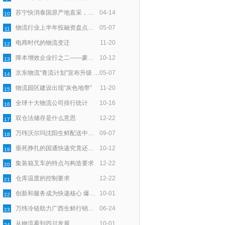
苏宁快消泰国原产地直采，智慧物流助力72小时速达
04-14
10
物流行业上半年投融资盘点：100亿资金一半入零担，一半向技术
05-07
11
电商时代的物流变迁
11-20
12
降本增效企业行之二——豪狼物流：服务细节上用“新”深耕
10-12
13
京东物流“青流计划”宣布升级 聚焦末端回收再利用
05-07
14
物流园区建设出现“灰色地带”
11-20
15
全球十大物流公司排行统计
10-16
16
双仓法储存是什么意思
12-22
17
万纬沃尔玛沈阳生鲜配送中心正式开仓
09-07
18
垂死挣扎的国通快递究竟还能撑多久？
10-12
19
集装箱叉车的特点与构造要求
12-22
20
仓库温度的控制要求
12-22
21
创新和服务成为快递核心 爆发式增长带来时代契机
10-01
22
万纬冷链助力广西生鲜行销全国
06-24
23
从物流看到四川发展
10-01
24