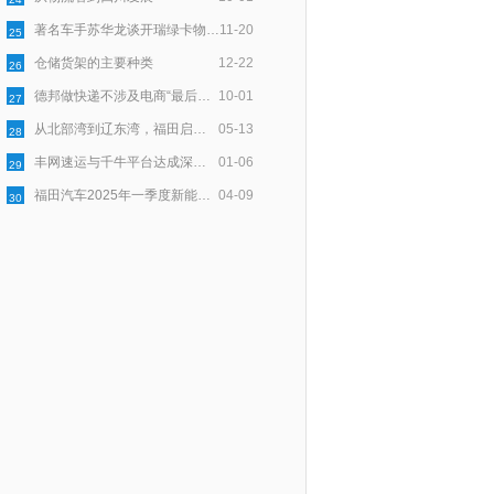
著名车手苏华龙谈开瑞绿卡物流与安全
11-20
25
仓储货架的主要种类
12-22
26
德邦做快递不涉及电商“最后一公里”配送
10-01
27
从北部湾到辽东湾，福田启明星以用户口碑点亮绿色物流新程
05-13
28
丰网速运与千牛平台达成深度合作，为淘宝天猫商家提供稳定物流服务
01-06
29
福田汽车2025年一季度新能源销量同比大增174.2%，持续领跑新能源市场
04-09
30