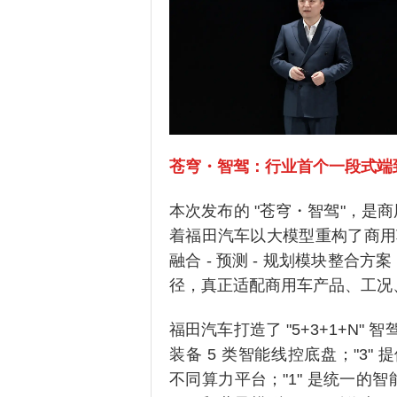
苍穹・智驾：行业首个一段式端
本次发布的 "苍穹・智驾"，
着福田汽车以大模型重构了商用
融合 - 预测 - 规划模块整
径，真正适配商用车产品、工况
福田汽车打造了 "5+3+1+N"
装备 5 类智能线控底盘；"3" 提供 
不同算力平台；"1" 是统一