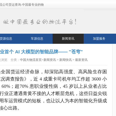
流公司货运查询-中国最专业的物
货源信息
车源信息
新闻资讯
加盟服务
首个 AI 大模型的智能品牌—— "苍穹"
次浏览
分类：
中国大物流首页
>
新闻资讯
>
新闻快讯
>
最新资讯
撑起全国货运经济命脉，却深陷高强度、高风险生存困
况调查报告》，近 4 成重卡司机年均工作超 3600 小
0%；超70% 患职业慢性病，45 岁以上从业者占比
岁，行业正遭遇青黄不接的人才断层危机，这些日益尖锐
用车运营模式的短板，也让以人为本的智能化升级成
核心出路。