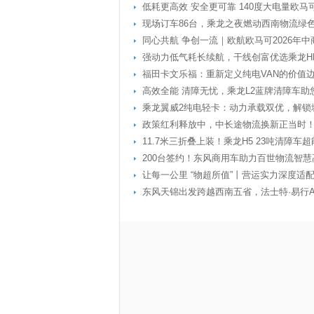
低耗更高效 安全更可靠 140度大电量欧马
现场订车86台，乘龙之夜燃动西南物流绿
同心共航 争创一流｜欧航欧马可2026年
强动力低气耗长续航，干线创富优选乘龙HK
福田卡文乐福：重新定义纯电VAN的价值
高效全能 清障无忧，乘龙L2蓝牌清障车助
乘龙翼威2纯电轻卡：动力承载双优，解锁
政策红利释放中，中长途物流换新正当时
11.7米三折叠上装！乘龙H5 23吨清障车超
200台签约！东风商用车助力百世物流智慧
让每一公里 “物超所值”丨营运实力深度适
东风天锦出发跨越西南五省，法士特·易行