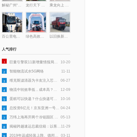
解秘广州“钻石型”顶层物流网络的最后一块拼图——广州东部公铁联运枢纽
龙行天下 以客为先丨龙擎动力爆单130台！助力钢铁物流提质增效
乘龙向上 共赴星海，乘龙跑团2025柳州马拉松激情开跑
百公里电耗低至31度，乘龙L2V新能源轻卡助卡友钱程似锦
绿色高效双驱动！德铁信可在华部署首批醇氢重卡
以旧换新至高补贴17万！乘龙H7纯电自卸换购正当时
人气排行
1
巨量引擎双11新增量情报局｜以「货」为核，多效并举让新品打爆更高效
10-20
智能物流试水5G网络
11-11
2
维克斯滤清器为卡友注入芯力量，爱心大派送全国盛启
06-27
3
物流中转效率低，成本高？跨越速运以科技赋能，助力产业升级
12-09
4
蛋糕可以快递？什么快递可以寄蛋糕？
10-16
5
总投资6亿元！京东亚洲一号鹤壁浚县物流园基建已完成50％
04-24
6
万纬上海再开两个冷链园区 守护舌尖上的食品安全
05-13
7
揭秘跨越速运总裁信箱：以客户为中心，五年收信6万封
11-29
8
2019年远成轻装上阵、德邦进军大件、安能要“活下去”
03-11
9