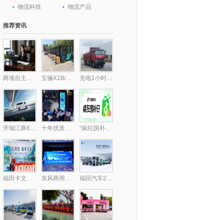
物流科技
物流产品
推荐资讯
两项自主核心技术破局行业痛点 包静引领跨境供应链数字化升级,库存周转效率提升30%
宝骊X1B/X3B批量交付，驱动“中国镁都”物料搬运绿色跃迁
充电1小时畅行300公里，乘龙H7纯电自卸破解里程焦虑
开瑞江豚E5/E7客运版上市，全面升级带来乘用级体验
十年优质乳工程，24小时鲜牛乳以鲜活“质”敬时代
“疯狂国补日”四五月加码再变身？上抖音享国补的背后，耐消行业商家机会来了
福田卡文乐福中山上市，智慧绿流打通珠三角新格局
东风商用车携龙擎3.0动力链强势亮相2025化工物流安全环保发展论坛
福田汽车2025年一季度新能源销量同比大增174.2%，持续领跑新能源市场