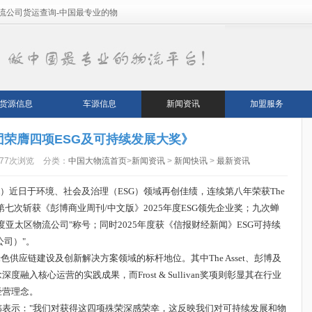
流公司货运查询-中国最专业的物
货源信息
车源信息
新闻资讯
加盟服务
团荣膺四项ESG及可持续发展大奖》
277次浏览
分类：
中国大物流首页
>
新闻资讯
>
新闻快讯
>
最新资讯
HK）近日于环境、社会及治理（ESG）领域再创佳绩，连续第八年荣获The
；第七次斩获《彭博商业周刊/中文版》2025年度ESG领先企业奖；九次蝉
"2025年度亚太区物流公司"称号；同时2025年度获《信报财经新闻》ESG可持续
公司）"。
色供应链建设及创新解决方案领域的标杆地位。其中The Asset、彭博及
入核心运营的实践成果，而Frost & Sullivan奖项则彰显其在行业
经营理念。
表示："我们对获得这四项殊荣深感荣幸，这反映我们对可持续发展和物