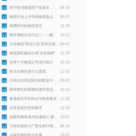
苏宁快消泰国原产地直采，智慧物流助力72小时速达
04-14
10
物流行业上半年投融资盘点：100亿资金一半入零担，一半向技术
05-07
11
电商时代的物流变迁
11-20
12
降本增效企业行之二——豪狼物流：服务细节上用“新”深耕
10-12
13
京东物流“青流计划”宣布升级 聚焦末端回收再利用
05-07
14
物流园区建设出现“灰色地带”
11-20
15
全球十大物流公司排行统计
10-16
16
双仓法储存是什么意思
12-22
17
万纬沃尔玛沈阳生鲜配送中心正式开仓
09-07
18
垂死挣扎的国通快递究竟还能撑多久？
10-12
19
集装箱叉车的特点与构造要求
12-22
20
仓库温度的控制要求
12-22
21
创新和服务成为快递核心 爆发式增长带来时代契机
10-01
22
万纬冷链助力广西生鲜行销全国
06-24
23
从物流看到四川发展
10-01
24