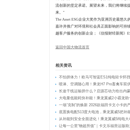
流创新的坚定承诺。展望未来，我们将继续
来。"
The Asset ESG企业大奖作为亚洲历史
嘉许并推广对环境和社会具正面影响的可持续表现；
越客户服务的创新企业；《信报财经新闻》E
返回中国大物流首页
相关资讯
不怕拼体力！欧马可智蓝ES1纯电轻卡怀
喷淋、空调随心用！乘龙H7 Pro畜禽车双
长途干线运输拼什么？启源芯动力给出内
大电量低能耗快补能！乘龙翼威2小霸龙助
一场“克制”的焕新 2026款福田卡文小卡
底置换电配513度大电池，乘龙翼威5把补
从补能到安全全面进化！乘龙翼威5纯电大
让每一公里“物超所值”｜卡文乐福营运版