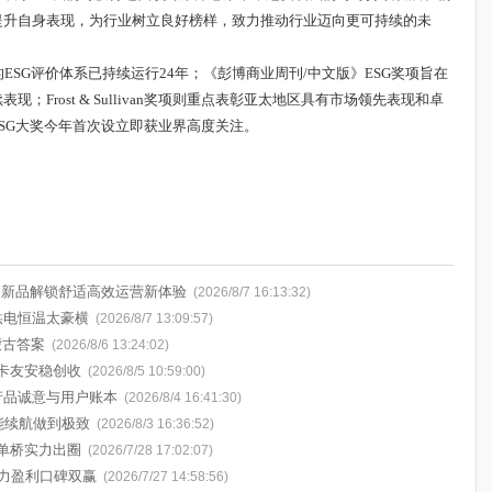
提升自身表现，为行业树立良好榜样，致力推动行业迈向更可持续的未
最悠久的ESG评价体系已持续运行24年；《彭博商业周刊/中文版》ESG奖项旨在
Frost & Sullivan奖项则重点表彰亚太地区具有市场领先表现和卓
SG大奖今年首次设立即获业界高度关注。
挡新品解锁舒适高效运营新体验
(2026/8/7 16:13:32)
供电恒温太豪横
(2026/8/7 13:09:57)
蒙古答案
(2026/8/6 13:24:02)
卡友安稳创收
(2026/8/5 10:59:00)
的产品诚意与用户账本
(2026/8/4 16:41:30)
能续航做到极致
(2026/8/3 16:36:52)
单桥实力出圈
(2026/7/28 17:02:07)
助力盈利口碑双赢
(2026/7/27 14:58:56)