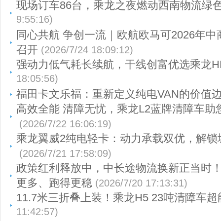
现场订车86台，乘龙之夜燃动西南物流绿
9:55:16)
同心共航 争创一流｜欧航欧马可2026年
召开
(2026/7/24 18:09:12)
强动力低气耗长续航，干线创富优选乘龙HK
18:05:56)
福田卡文乐福：重新定义纯电VAN的价值
高效全能 清障无忧，乘龙L2蓝牌清障车助
(2026/7/22 16:06:19)
乘龙翼威2纯电轻卡：动力承载双优，解锁
(2026/7/21 17:58:09)
政策红利释放中，中长途物流换新正当时
更多、跑得更稳
(2026/7/20 17:13:31)
11.7米三折叠上装！乘龙H5 23吨清障车超
11:42:57)