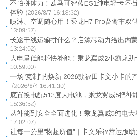
不怕拼体力！欧马可智蓝ES1纯电轻卡怀
体验
(2026/8/7 16:13:32)
喷淋、空调随心用！乘龙H7 Pro畜禽车双
13:09:57)
长途干线运输拼什么？启源芯动力给出内
13:24:02)
大电量低能耗快补能！乘龙翼威2小霸龙助
10:59:00)
一场“克制”的焕新 2026款福田卡文小卡
(2026/8/4 16:41:30)
底置换电配513度大电池，乘龙翼威5把补
16:36:52)
从补能到安全全面进化！乘龙翼威5纯电大
17:02:07)
让每一公里“物超所值”｜卡文乐福营运版