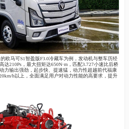
台的欧马可
S1智盈版F3.0冷藏车为例，发动机与整车历经
10Ps，最大扭矩达650N·m，匹配3.727小速比后桥
动力输出强劲，起步快、提速猛，
动力性超越前代福康
120km/h以上，全面满足用户对动力性能的高要求，提升