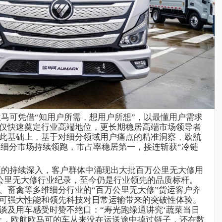
欧马可凭借“知用户所需，想用户所想”
，
以最懂用户需求
仅快速奠定行业高端地位，更长期稳居高端市场领导者
此基础上，基于对细分领域用户痛点的精准洞察，欧航
个细分市场持续领跑，市占率稳居第一，接连斩获
“冷链
证的持续深入，客户群体中涌现出大批百万公里无大修用
万公里无大修行业纪录，至今仍是行业领先的品质标杆
。
、畜禽等多维细分行业的“百万公里无大修”
货运客户齐
可强大性能和领先科技对日常运输带来的突破性体验。
谈及用车感受时赞不绝口
：“寿光跑绿通讲究‘蔬菜当日
上，欧航欧马可的车从来没在运送途中掉过链子，还在数