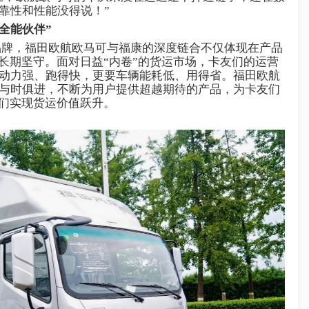
靠性和性能没得说！”
全能伙伴”
品牌，
福田
欧航欧马可与
福康
的深度链合不仅体现在产品
的长期坚守。面对日益“内卷”的货运市场，卡友们的运营
动力强、跑得快，更要车辆能耗低、用得省。
福田
欧航
与时俱进，不断为用户提供超越期待的产品，为卡友们
他们实现货运价值跃升。