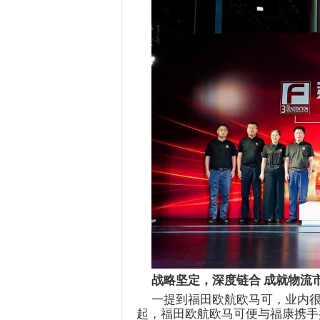
战略坚定，深度链合
成就物流市
一提到福田欧航欧马可，业内很
起，福田欧航欧马可便与
福康
携手