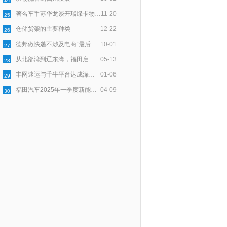
著名车手苏华龙谈开瑞绿卡物流与安全
11-20
25
仓储货架的主要种类
12-22
26
德邦做快递不涉及电商“最后一公里”配送
10-01
27
从北部湾到辽东湾，福田启明星以用户口碑点亮绿色物流新程
05-13
28
丰网速运与千牛平台达成深度合作，为淘宝天猫商家提供稳定物流服务
01-06
29
福田汽车2025年一季度新能源销量同比大增174.2%，持续领跑新能源市场
04-09
30