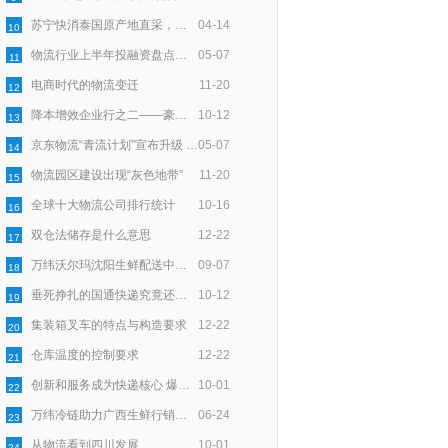
苏宁快消泰国原产地直采，智慧物流助力72小时速达
04-14
10
物流行业上半年投融资盘点：100亿资金一半入零担，一半向技术
05-07
11
电商时代的物流变迁
11-20
12
降本增效企业行之二——豪狼物流：服务细节上用“新”深耕
10-12
13
京东物流“青流计划”宣布升级 聚焦末端回收再利用
05-07
14
物流园区建设出现“灰色地带”
11-20
15
全球十大物流公司排行统计
10-16
16
双仓法储存是什么意思
12-22
17
万纬沃尔玛沈阳生鲜配送中心正式开仓
09-07
18
垂死挣扎的国通快递究竟还能撑多久？
10-12
19
集装箱叉车的特点与构造要求
12-22
20
仓库温度的控制要求
12-22
21
创新和服务成为快递核心 爆发式增长带来时代契机
10-01
22
万纬冷链助力广西生鲜行销全国
06-24
23
从物流看到四川发展
10-01
24