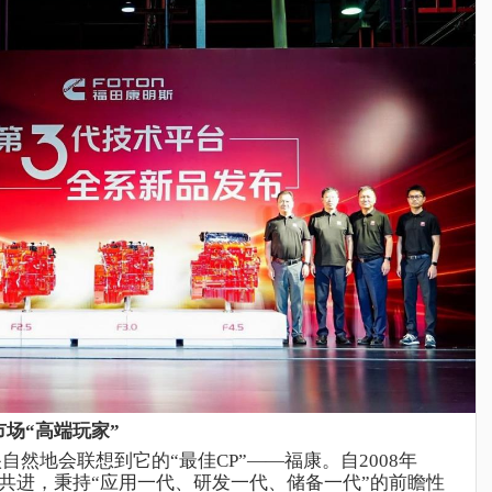
场“高端玩家”
自然地会联想到它的“最佳
CP”——
福康
。自
2008年
共进，秉持“应用一代、研发一代、储备一代”的前瞻性