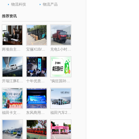
物流科技
物流产品
推荐资讯
两项自主核心技术破局行业痛点 包静引领跨境供应链数字化升级,库存周转效率提升30%
宝骊X1B/X3B批量交付，驱动“中国镁都”物料搬运绿色跃迁
充电1小时畅行300公里，乘龙H7纯电自卸破解里程焦虑
开瑞江豚E5/E7客运版上市，全面升级带来乘用级体验
十年优质乳工程，24小时鲜牛乳以鲜活“质”敬时代
“疯狂国补日”四五月加码再变身？上抖音享国补的背后，耐消行业商家机会来了
福田卡文乐福中山上市，智慧绿流打通珠三角新格局
东风商用车携龙擎3.0动力链强势亮相2025化工物流安全环保发展论坛
福田汽车2025年一季度新能源销量同比大增174.2%，持续领跑新能源市场