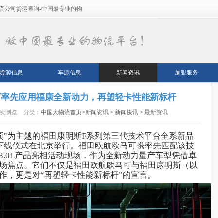
流公司货运查询-中国最专业的物
货源信息
车源信息
新闻资讯
加盟服务
马可率先应用福康全新动力，再塑轻卡性能新标杆
4次浏览
分类：
中国大物流首页
>
新闻资讯
>
新闻快讯
>
最新资讯
领”为主题的
福田康明斯
F系列第三代
技术
平台
全系
新品
机下线仪式在
北京
举行
。
福田欧航欧马可携
率先
匹配
该
技
3.0
L
产品
亮相
活动现场
，
作为全新动力量产车型
凭借卓
场
焦点
。
它们
不仅是
福田
欧航
欧马可与福田康明斯
（以
作，更是对“再塑轻卡性能新标杆”的宣言
。