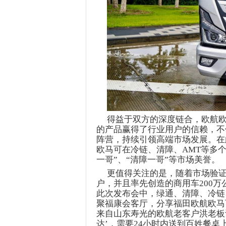
得益于双方的深度链合，欧航
的产品赢得了行业用户的信赖，不
阵营，持续引领高端市场发展。在
欧马可在冷链、清障、
AMT
等多
一哥”
、
“清障一哥”等市场美誉。
更值得关注的是，
随着市场验
户，并且率先创造的商用车
200
此次发布会中，绿通、清障、冷链
聚福康会客厅，分享福田欧航欧马
来自山东寿光的
欧航老客户
洪老板
达’，需要
24小时内送到百姓餐桌