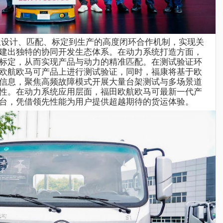
从设计、匹配、标定到生产的高度闭环合作机制，实现关
建出独特的协同开发生态体系。在动力系统打造方面，
标定，从而实现产品与动力的精准匹配。
在测试验证环
欧航欧马可产品上进行测试验证，
同时，
福
康
将
基于欧
信息，聚焦高频故障模式开展大量台架测试与多场景道
性。在动力系统应用层面，
福田
欧航欧马可最新一代产
台，凭借领先性能为用户提供超越期待的货运体验。