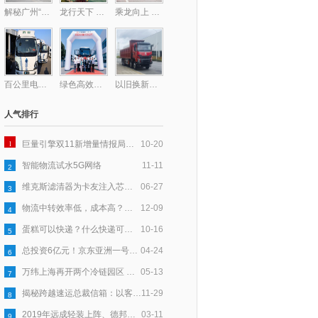
解秘广州“钻石型”顶层物流网络的最后一块拼图——广州东部公铁联运枢纽
龙行天下 以客为先丨龙擎动力爆单130台！助力钢铁物流提质增效
乘龙向上 共赴星海，乘龙跑团2025柳州马拉松激情开跑
百公里电耗低至31度，乘龙L2V新能源轻卡助卡友钱程似锦
绿色高效双驱动！德铁信可在华部署首批醇氢重卡
以旧换新至高补贴17万！乘龙H7纯电自卸换购正当时
人气排行
1
巨量引擎双11新增量情报局｜以「货」为核，多效并举让新品打爆更高效
10-20
智能物流试水5G网络
11-11
2
维克斯滤清器为卡友注入芯力量，爱心大派送全国盛启
06-27
3
物流中转效率低，成本高？跨越速运以科技赋能，助力产业升级
12-09
4
蛋糕可以快递？什么快递可以寄蛋糕？
10-16
5
总投资6亿元！京东亚洲一号鹤壁浚县物流园基建已完成50％
04-24
6
万纬上海再开两个冷链园区 守护舌尖上的食品安全
05-13
7
揭秘跨越速运总裁信箱：以客户为中心，五年收信6万封
11-29
8
2019年远成轻装上阵、德邦进军大件、安能要“活下去”
03-11
9