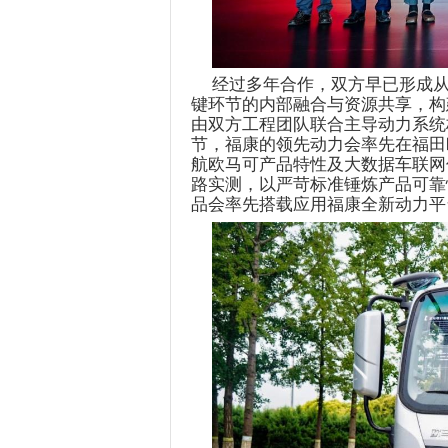
经过多年合作，
双方早已形成
键环节的内部融合与资源共享，构
由双方工程团队联合主导动力系统
节，
福康
的
领先动力会率先在
福田
航欧马可产品特性及大数据车联网
路实测，以严苛标准锤炼产品可靠
品会率先搭载应用
福
康
全新动力平