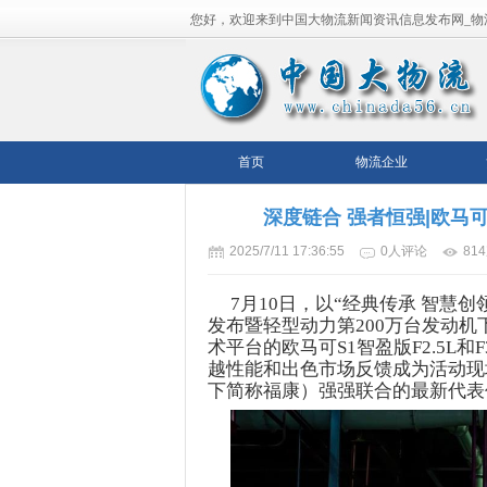
您好，欢迎来到中国大物流新闻资讯信息发布网_物
流平台！
首页
物流企业
深度链合 强者恒强|欧
2025/7/11 17:36:55
0人评论
81
7月10日，以“经典传承
智慧创
发布暨
轻型动力第
200万台发动
术
平台
的
欧马可
S1智盈版F
2.5
L
和
F
越性能和出色市场反馈成为活动现
下简称福康）
强强联合的最新代表