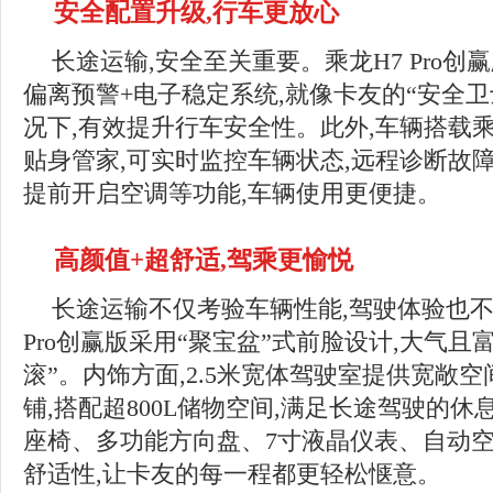
安全配置
升级
,行车更放心
长途运输,安全至关重要。乘龙H7 Pro
偏离预警+电子稳定系统,就像卡友的“安全卫
况下,有效提升行车安全性。此外,车辆搭载乘龙
贴身管家,可实时监控车辆状态,远程诊断故
提前开启空调等功能,车辆使用更便捷。
高颜值+超舒适,驾乘
更愉悦
长途运输不仅考验车辆性能,驾驶体验也不
Pro创赢版采用“聚宝盆”式前脸设计,大气且
滚”。内饰方面,2.5米宽体驾驶室提供宽敞空间,
铺,搭配超800L储物空间,满足长途驾驶的休
座椅、多功能方向盘、7寸液晶仪表、自动空
舒适性,让卡友的每一程都更轻松惬意。