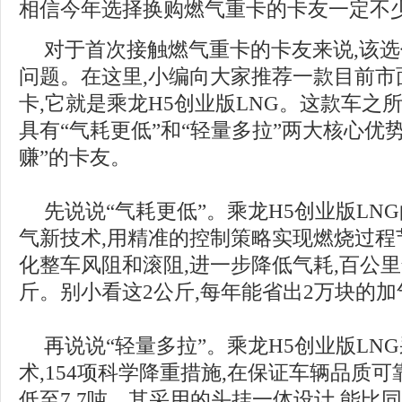
相信今年选择换购燃气重卡的卡友一定不
对于首次接触燃气重卡的卡友来说,该选
问题。在这里,小编向大家推荐一款目前市
卡,它就是乘龙H5创业版LNG。这款车之
具有“气耗更低”和“轻量多拉”两大核心优
赚”的卡友。
先说说“气耗更低”。乘龙H5创业版LN
气新技术,用精准的控制策略实现燃烧过程
化整车风阻和滚阻,进一步降低气耗,百公
斤。别小看这2公斤,每年能省出2万块的加
再说说“轻量多拉”。乘龙H5创业版LN
术,154项科学降重措施,在保证车辆品质
低至7.7吨。其采用的头挂一体设计,能比