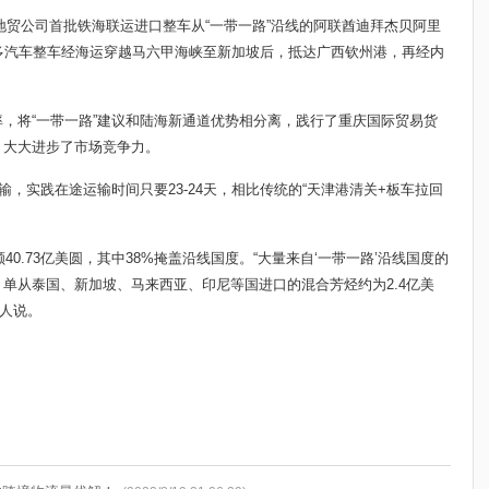
团地贸公司首批铁海联运进口整车从“一带一路”沿线的阿联酋迪拜杰贝阿里
多汽车整车经海运穿越马六甲海峡至新加坡后，抵达广西钦州港，再经内
，将“一带一路”建议和陆海新通道优势相分离，践行了重庆国际贸易货
，大大进步了市场竞争力。
输，实践在途运输时间只要23-24天，相比传统的“天津港清关+板车拉回
40.73亿美圆，其中38%掩盖沿线国度。“大量来自‘一带一路’沿线国度的
单从泰国、新加坡、马来西亚、印尼等国进口的混合芳烃约为2.4亿美
任人说。