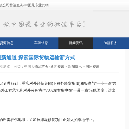
流公司货运查询-中国最专业的物
货源信息
车源信息
新闻资讯
加盟服务
新通道 探索国际货物运输新方式
5次浏览
分类：
中国大物流首页
>
新闻资讯
>
新闻快讯
>
国际资讯
记者理解到，重庆对外经贸集团(下称外经贸集团)积极参与“一带一路”共
外工程承包和对外劳务协作70%左右集中在“一带一路”沿线国度，进出
部的巴雷赛尔地域，孟加拉海堤修复项目正如火如荼地停止。