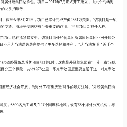
团所属外建集团总承包。项目从2017年7月正式开工建立，由六个岛屿海
长的防洪挡墙等。
，截至今年3月31日，项目已累计完成产值2561万美圆。“该项目是一项
的交通、海堤平安防护有至关重要的作用。”当地项目部担任人称。
梳邦项目也在抓紧建立中。该项目由外经贸集团所属国际集团亚洲开展公
该项目不只为当地居民居家提供了更多选择和便利，也为当地发明了近千个
Ainaro道路晋级及养护项目顺利托付，这也是外经贸集团在“一带一路”沿线
目分三个标段，共计约78公里，系东帝汶国度重要交通干道，对东帝汶
国度经济社会开展，为海外工程‘重庆造’所作的最好注解。”外经贸集团有
国度，6800名员工遍及在27个国度和地域，设有35个海外分支机构，与
来。