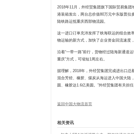
2018年11月，外经贸集团旗下国际贸易集
港装箱发出，两台总价值80万元中东版普拉
陆铁路运抵重庆西部物流园。
这一进口订单充沛发挥了铁海联运的组合效率
物运输的新方式，加快了企业资金回流速度
沿着“一带一路”前行，货物经过陆海新通道运
重庆”方式，可缩短1周左右。
据理解，2018年，外经贸集团完成进出口总额
混合芳烃、橡胶、煤炭从海运进入中国大陆，
圆、橡胶达1.6亿美圆。”外经贸集团有关担
返回中国大物流首页
相关资讯