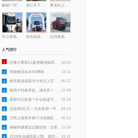
解秘广州“钻石型”顶层物流网络的最后一块拼图——广州东部公铁联运枢纽
龙行天下 以客为先丨龙擎动力爆单130台！助力钢铁物流提质增效
乘龙向上 共赴星海，乘龙跑团2025柳州马拉松激情开跑
百公里电耗低至31度，乘龙L2V新能源轻卡助卡友钱程似锦
绿色高效双驱动！德铁信可在华部署首批醇氢重卡
以旧换新至高补贴17万！乘龙H7纯电自卸换购正当时
人气排行
1
巨量引擎双11新增量情报局｜以「货」为核，多效并举让新品打爆更高效
10-20
智能物流试水5G网络
11-11
2
维克斯滤清器为卡友注入芯力量，爱心大派送全国盛启
06-27
3
物流中转效率低，成本高？跨越速运以科技赋能，助力产业升级
12-09
4
蛋糕可以快递？什么快递可以寄蛋糕？
10-16
5
总投资6亿元！京东亚洲一号鹤壁浚县物流园基建已完成50％
04-24
6
万纬上海再开两个冷链园区 守护舌尖上的食品安全
05-13
7
揭秘跨越速运总裁信箱：以客户为中心，五年收信6万封
11-29
8
2019年远成轻装上阵、德邦进军大件、安能要“活下去”
03-11
9