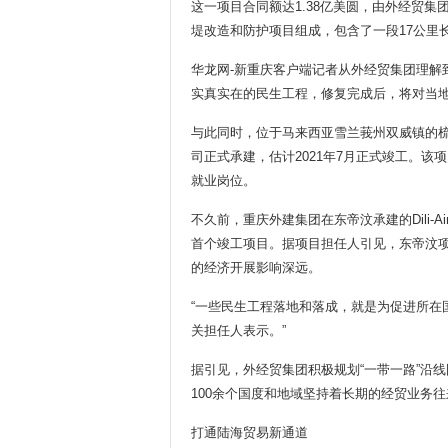
这一项目合同额达1.38亿美圆，由外经贸集
堤改造和防护项目组成，包含了一段17公里
华龙网-新重庆客户端记者从外经贸集团理解到
实真实在的民生工程，修复完成后，将对当地
与此同时，位于马来西亚雪兰莪州双威镇的
司正式承建，估计2021年7月正式竣工。
就业岗位。
不久前，重庆外建集团在东帝汶承建的Dili-
首个竣工项目。据项目担任人引见，东帝汶项
的经济开展影响深远。
“一些民生工程落地和落成，就是为促进所在
关担任人表示。”
据引见，外经贸集团积极规划“一带一路”沿线
100余个国度和地域坚持着长期的经贸业务往
打通陆海贸易新通道