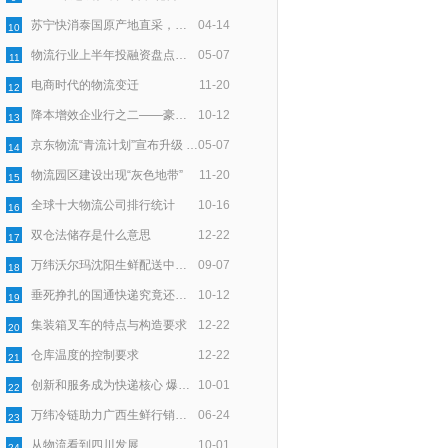
苏宁快消泰国原产地直采，智慧物流助力72小时速达
04-14
10
物流行业上半年投融资盘点：100亿资金一半入零担，一半向技术
05-07
11
电商时代的物流变迁
11-20
12
降本增效企业行之二——豪狼物流：服务细节上用“新”深耕
10-12
13
京东物流“青流计划”宣布升级 聚焦末端回收再利用
05-07
14
物流园区建设出现“灰色地带”
11-20
15
全球十大物流公司排行统计
10-16
16
双仓法储存是什么意思
12-22
17
万纬沃尔玛沈阳生鲜配送中心正式开仓
09-07
18
垂死挣扎的国通快递究竟还能撑多久？
10-12
19
集装箱叉车的特点与构造要求
12-22
20
仓库温度的控制要求
12-22
21
创新和服务成为快递核心 爆发式增长带来时代契机
10-01
22
万纬冷链助力广西生鲜行销全国
06-24
23
从物流看到四川发展
10-01
24