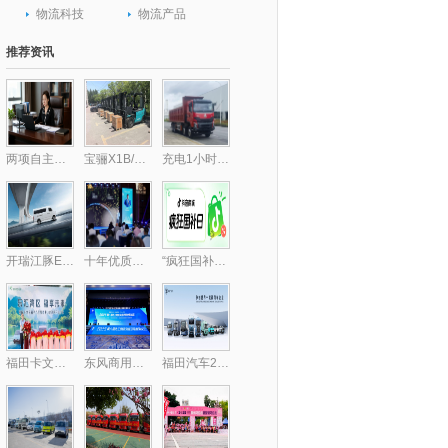
物流科技
物流产品
推荐资讯
两项自主核心技术破局行业痛点 包静引领跨境供应链数字化升级,库存周转效率提升30%
宝骊X1B/X3B批量交付，驱动“中国镁都”物料搬运绿色跃迁
充电1小时畅行300公里，乘龙H7纯电自卸破解里程焦虑
开瑞江豚E5/E7客运版上市，全面升级带来乘用级体验
十年优质乳工程，24小时鲜牛乳以鲜活“质”敬时代
“疯狂国补日”四五月加码再变身？上抖音享国补的背后，耐消行业商家机会来了
福田卡文乐福中山上市，智慧绿流打通珠三角新格局
东风商用车携龙擎3.0动力链强势亮相2025化工物流安全环保发展论坛
福田汽车2025年一季度新能源销量同比大增174.2%，持续领跑新能源市场