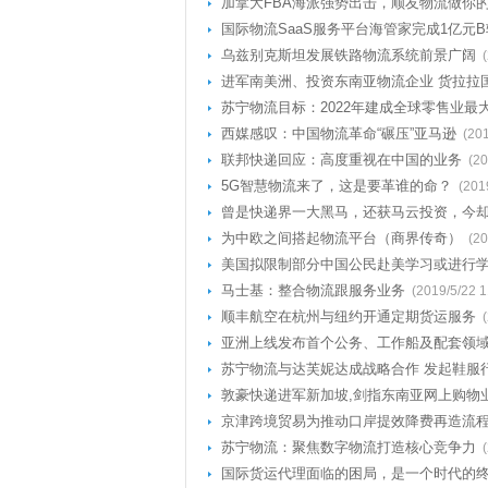
加拿大FBA海派强势出击，顺友物流做你
国际物流SaaS服务平台海管家完成1亿元
乌兹别克斯坦发展铁路物流系统前景广阔
进军南美洲、投资东南亚物流企业 货拉拉
苏宁物流目标：2022年建成全球零售业最
西媒感叹：中国物流革命“碾压”亚马逊
(201
联邦快递回应：高度重视在中国的业务
(20
5G智慧物流来了，这是要革谁的命？
(201
曾是快递界一大黑马，还获马云投资，今却
为中欧之间搭起物流平台（商界传奇）
(20
美国拟限制部分中国公民赴美学习或进行
马士基：整合物流跟服务业务
(2019/5/22 1
顺丰航空在杭州与纽约开通定期货运服务
亚洲上线发布首个公务、工作船及配套领
苏宁物流与达芙妮达成战略合作 发起鞋服行
敦豪快递进军新加坡,剑指东南亚网上购物
京津跨境贸易为推动口岸提效降费再造流
苏宁物流：聚焦数字物流打造核心竞争力
国际货运代理面临的困局，是一个时代的