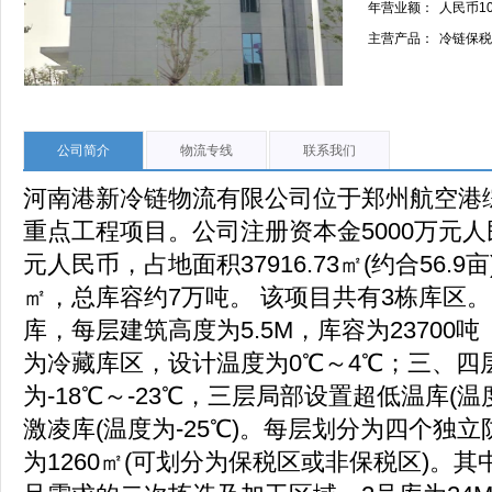
年营业额：
人民币10
主营产品：
冷链保税
公司简介
物流专线
联系我们
河南港新冷链物流有限公司位于郑州航空港
重点工程项目。公司注册资本金5000万元人
元人民币，占地面积37916.73㎡(约合56.9亩
㎡，总库容约7万吨。 该项目共有3栋库区
库，每层建筑高度为5.5M，库容为23700
为冷藏库区，设计温度为0℃～4℃；三、四
为-18℃～-23℃，三层局部设置超低温库(温度
激凌库(温度为-25℃)。每层划分为四个独
为1260㎡(可划分为保税区或非保税区)。