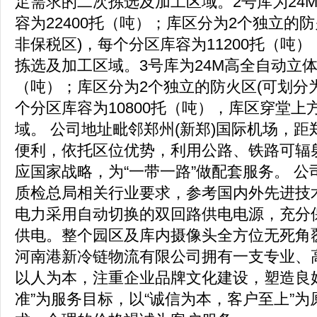
足需求的二次拣选及加工区域。2号库为24
容为22400托（吨）；库区分为2个独立的
非保税区)，每个分区库容为11200托（吨
拣选及加工区域。3号库为24M高全自动立体
（吨）；库区分为2个独立的防火区(可划分
个分区库容为10800托（吨），库区穿堂
域。 公司地址毗邻郑州(新郑)国际机场，距
便利，依托区位优势，利用公路、铁路可辐
应国家战略，为“一带一路”做配套服务。 
质检总局相关行业要求，参考国内外先进技
电力采用自动切换的双回路供电电源，充分
供电。整个园区及库内摄像头全方位无死角覆
河南港新冷链物流有限公司拥有一支专业、
以人为本，注重企业品牌文化建设，塑造良
准”为服务目标，以“诚信为本，客户至上”